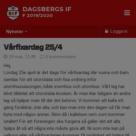
DAGSBERGS IF
F 2019/2020
Logga in
Nyheter
Vårfixardag 25/4
29 mar, 12:49
0 kommentarer
Hej,
Lördag 25e april är det dags för vårfixardag där vuxna och barn
samlas för att storstäda och fixa ordning inför
utomhussäsongen, både inomhus och utomhus. Vårt lag har
blivit tilldelat att storstäda kiosken. Är man klar tidigare än andra
lag så hjälper man till där det behövs. Vi kommer att kalla ett
gäng föräldrar, inte alla, och kan man inte den dagen så får man
byta med någon annan. Skriv då i kallelsen vem som kommer
istället! För att föreningen ska fungera så gäller det att alla
hjälps åt så att några inte måste göra allt. Ni som inte kan på
valborg eller på vårfixardagen kommer få möjlighet att hjälpa till