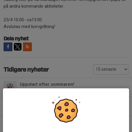
på andra kommande aktiviteter.
25/4 10.00- ca13.00
Avslutas med korvgrillning!
Dela nyhet
Tidigare nyheter
Uppstart efter sommaren!
4 aug, 22:00
0
Dackadagen 30/5
24 maj, 16:54
0
Lagfotografering 11/5
6 maj, 21:58
0