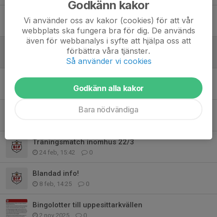
Godkänn kakor
Kickoff utomhus 21/4
Vi använder oss av kakor (cookies) för att vår
19 apr, 11:54
0
webbplats ska fungera bra för dig. De används
även för webbanalys i syfte att hjälpa oss att
Vårfixardag 25/4
förbättra våra tjänster.
29 mar, 12:49
0
Så använder vi cookies
Sammandrag söndag 22/3
Godkänn alla kakor
19 mar, 20:53
0
Bara nödvändiga
Föräldramöte 17/3
28 feb, 19:13
0
Träningsmatch inomhus 22/3
24 feb, 15:42
0
Blandad info!
8 feb, 14:25
0
Bingolotter till uppesittarkvällen
2 nov 2025
0