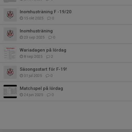
Inomhusträning F -19/20
15 okt 2025
0
Inomhusträning
23 sep 2025
0
Wariadagen på lördag
8 sep 2025
2
Säsongsstart för F-19!
31 jul 2025
0
Matchspel på lördag
24 jun 2025
0