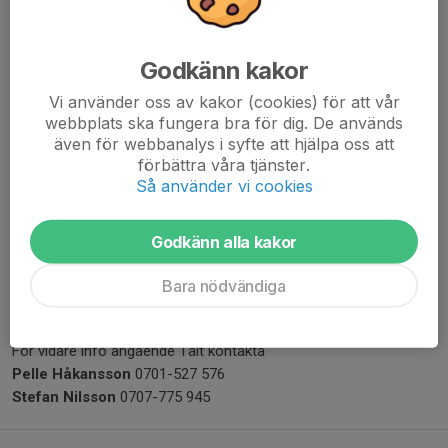
Godkänn kakor
Vi använder oss av kakor (cookies) för att vår
webbplats ska fungera bra för dig. De används
även för webbanalys i syfte att hjälpa oss att
förbättra våra tjänster.
Så använder vi cookies
Bokningar och lediga tider för
klubbhus
,
fotbollsplaner
och
tält
finns i
kalendern
eller
bokningspärmen
i klubbhuset.
Godkänn alla kakor
OBS! den digitala kalendern uppdateras efterhand.
Bara nödvändiga
Kontakta
Nils-Olov "Lollo" Jonsson
0768-229 636 vid bokning
av klubbhus och fotbollsplaner.
För vidare info angående Tält kontakta
Pelle Håkansson
0701-527 576
Stefan Nilsson
0707-775 945