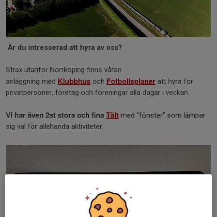
Är du intresserad att hyra av oss?
Strax utanför Norrköping finns våran
Klubbhus
Fotbollsplaner
anläggning med
och
att hyra för
privatpersoner, företag och föreningar alla dagar i veckan.
Vi har även 2st stora och fina
Tält
med "fönster" som lämpar
sig väl för allehanda aktiviteter.