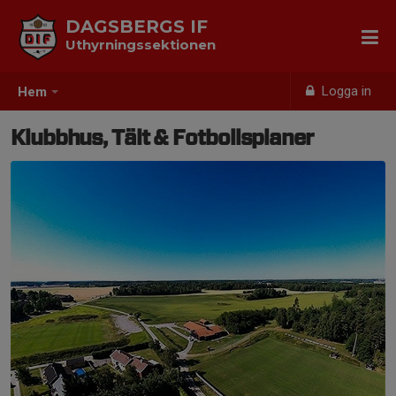
DAGSBERGS IF
Uthyrningssektionen
Logga in
Hem
Klubbhus, Tält & Fotbollsplaner