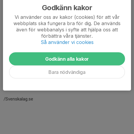
Godkänn kakor
Vi använder oss av kakor (cookies) för att vår
webbplats ska fungera bra för dig. De används
även för webbanalys i syfte att hjälpa oss att
förbättra våra tjänster.
Så använder vi cookies
Godkänn alla kakor
Här hamnar automatiskt de senaste nyheterna på hemsidan. För
Bara nödvändiga
att kunna börja administrera hemsidan loggar du in högst upp till
höger.
/Svenskalag.se