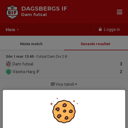
DAGSBERGS IF
Dam futsal
Logga in
Hem
Nästa match
Senaste resultat
Sön 1 mar 13:40
- Futsal Dam Div 2 B
Dam futsal
3
Västra Harg IF
2
Visa tabell
Välkommen till er nya hemsida!