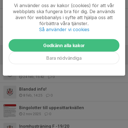
19 apr, 11:54
0
Vi använder oss av kakor (cookies) för att vår
webbplats ska fungera bra för dig. De används
Vårfixardag 25/4
även för webbanalys i syfte att hjälpa oss att
29 mar, 12:49
0
förbättra våra tjänster.
Så använder vi cookies
Sammandrag söndag 22/3
19 mar, 20:53
0
Godkänn alla kakor
Föräldramöte 17/3
Bara nödvändiga
28 feb, 19:13
0
Träningsmatch inomhus 22/3
24 feb, 15:42
0
Blandad info!
8 feb, 14:25
0
Bingolotter till uppesittarkvällen
2 nov 2025
0
Inomhusträning F -19/20