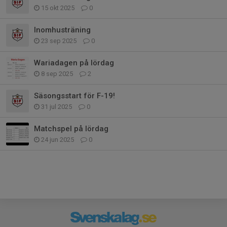
15 okt 2025
0
Inomhusträning
23 sep 2025
0
Wariadagen på lördag
8 sep 2025
2
Säsongsstart för F-19!
31 jul 2025
0
Matchspel på lördag
24 jun 2025
0