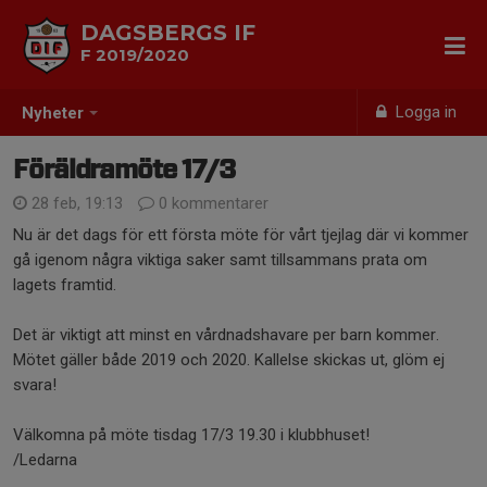
DAGSBERGS IF
F 2019/2020
Logga in
Nyheter
Föräldramöte 17/3
28 feb, 19:13
0 kommentarer
Nu är det dags för ett första möte för vårt tjejlag där vi kommer
gå igenom några viktiga saker samt tillsammans prata om
lagets framtid.
Det är viktigt att minst en vårdnadshavare per barn kommer.
Mötet gäller både 2019 och 2020. Kallelse skickas ut, glöm ej
svara!
Välkomna på möte tisdag 17/3 19.30 i klubbhuset!
/Ledarna