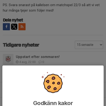
PS. Svara snarast på kallelsen om matchspel 22/3 så att vi vet
hur många tjejer som följer med!
Dela nyhet
Tidigare nyheter
Uppstart efter sommaren!
4 aug, 22:00
0
Dackadagen 30/5
24 maj, 16:54
0
Lagfotografering 11/5
6 maj, 21:58
0
Godkänn kakor
Kickoff utomhus 21/4