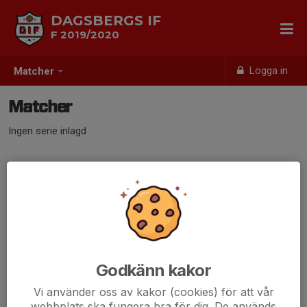
DAGSBERGS IF
F 2019/2020
Logga in
Matcher
Matcher
Ingen serie inlagd
Godkänn kakor
Vi använder oss av kakor (cookies) för att vår
webbplats ska fungera bra för dig. De används