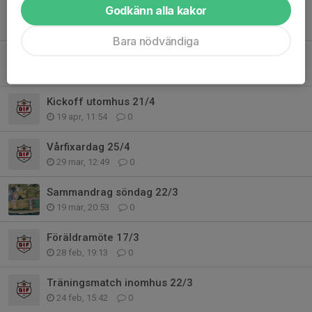
Godkänn alla kakor
Dackadagen 30/5
24 maj, 16:54
0
Bara nödvändiga
Lagfotografering 11/5
6 maj, 21:58
0
Kickoff utomhus 21/4
19 apr, 11:54
0
Vårfixardag 25/4
29 mar, 12:49
0
Sammandrag söndag 22/3
19 mar, 20:53
0
Föräldramöte 17/3
28 feb, 19:13
0
Träningsmatch inomhus 22/3
24 feb, 15:42
0