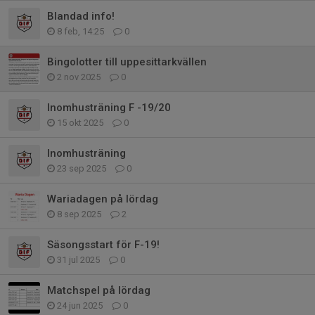
Blandad info!
8 feb, 14:25
0
Bingolotter till uppesittarkvällen
2 nov 2025
0
Inomhusträning F -19/20
15 okt 2025
0
Inomhusträning
23 sep 2025
0
Wariadagen på lördag
8 sep 2025
2
Säsongsstart för F-19!
31 jul 2025
0
Matchspel på lördag
24 jun 2025
0