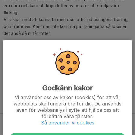
era nära och kära att köpa lotter av oss för att stödja våra
flicklag.
Vi räknar med att kunna ta med oss lotter på tisdagens träning,
och framöver. Kan man inte komma på träningarna så löser vi
det ändå så ni får lotter.
Ps, vänligen svara på kallelserna till träningarna om ni kommer
eller ej, så vi får koll på antalet innan träningen.
/Ledarna
Dela nyhet
Godkänn kakor
Vi använder oss av kakor (cookies) för att vår
webbplats ska fungera bra för dig. De används
Tidigare nyheter
även för webbanalys i syfte att hjälpa oss att
förbättra våra tjänster.
Uppstart efter sommaren!
Så använder vi cookies
4 aug, 22:00
0