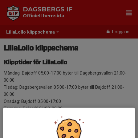
DAGSBERGS IF
Officiell hemsida
Logga in
LillaLollo klippschema
LillaLollo klippschema
Klipptider för LillaLollo
Måndag: Bajdoff 05:00-17:00 byter till Dagsbergsvallen 21:00-
00:00
Tisdag: Dagsbergsvallen 05:00-17:00 byter till Bajdoff 21:00-
00:00
Onsdag: Bajdoff 05:00-17:00
Torsdag: Bajdoff 21:00-00:00
Fredag: Bajdoff 05:00-17:00
Lördag: Ledig.
Söndag: 20:00-00:00