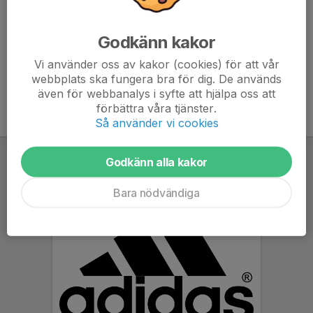
Ska man spela match eller träna som krockar med dessa tider
så får man höra av sig till Jacob Bergholm 0707287480. Vid
Godkänn kakor
behov kan man trycka på den stora röda knappen där det står
STOP på och flytta klipparen till lämpligt ställe.
Vi använder oss av kakor (cookies) för att vår
webbplats ska fungera bra för dig. De används
även för webbanalys i syfte att hjälpa oss att
förbättra våra tjänster.
Så använder vi cookies
Godkänn alla kakor
Bara nödvändiga