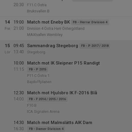
20:30
F11 C Östra
Bruksvallen B
14
19:00
Match mot Eneby BK
FB - Herrar Division 4
21:00
Fre
Division 4 Östra Herr Östergötland
MAXIvallen Wembley
15
09:45
Sammandrag Stegeborg
FB - P 2017 / 2018
13:40
Lör
Stegeborg
10:00
Match mot IK Sleipner P15 Randigt
11:15
FB - P 2015
P11 C Östra 1
Bajdoffplanen
12:30
Match mot Hjulsbro IK F-2016 Blå
14:00
FB - F 2014 / 2015 / 2016
F10 B
ICA Signalen Arena
14:30
Match mot Malmslätts AIK Dam
16:30
FB - Damer Division 4