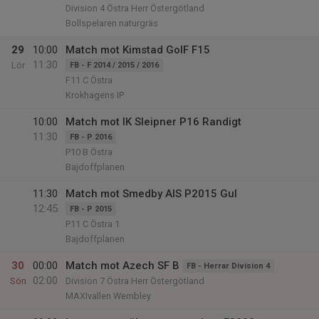
Division 4 Östra Herr Östergötland
Bollspelaren naturgräs
29
10:00
Match mot Kimstad GoIF F15
11:30
Lör
FB - F 2014 / 2015 / 2016
F11 C Östra
Krokhagens IP
10:00
Match mot IK Sleipner P16 Randigt
11:30
FB - P 2016
P10 B Östra
Bajdoffplanen
11:30
Match mot Smedby AIS P2015 Gul
12:45
FB - P 2015
P11 C Östra 1
Bajdoffplanen
30
00:00
Match mot Azech SF B
FB - Herrar Division 4
02:00
Sön
Division 7 Östra Herr Östergötland
MAXIvallen Wembley