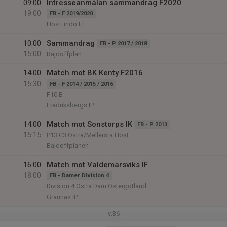
09:00
Intresseanmälan sammandrag F2020
19:00
FB - F 2019/2020
Hos Lindö FF
10:00
Sammandrag
FB - P 2017 / 2018
15:00
Bajdoffplan
14:00
Match mot BK Kenty F2016
15:30
FB - F 2014 / 2015 / 2016
F10 B
Fredriksbergs IP
14:00
Match mot Sonstorps IK
FB - P 2013
15:15
P13 C3 Östra/Mellersta Höst
Bajdoffplanen
16:00
Match mot Valdemarsviks IF
18:00
FB - Damer Division 4
Division 4 Östra Dam Östergötland
Grännäs IP
v.36