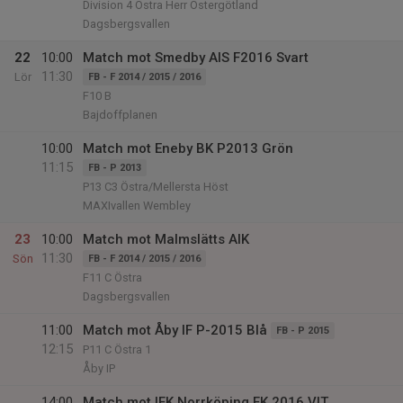
Division 4 Östra Herr Östergötland
Dagsbergsvallen
22
10:00
Match mot Smedby AIS F2016 Svart
11:30
Lör
FB - F 2014 / 2015 / 2016
F10 B
Bajdoffplanen
10:00
Match mot Eneby BK P2013 Grön
11:15
FB - P 2013
P13 C3 Östra/Mellersta Höst
MAXIvallen Wembley
23
10:00
Match mot Malmslätts AIK
11:30
Sön
FB - F 2014 / 2015 / 2016
F11 C Östra
Dagsbergsvallen
11:00
Match mot Åby IF P-2015 Blå
FB - P 2015
12:15
P11 C Östra 1
Åby IP
14:00
Match mot IFK Norrköping FK 2016 VIT