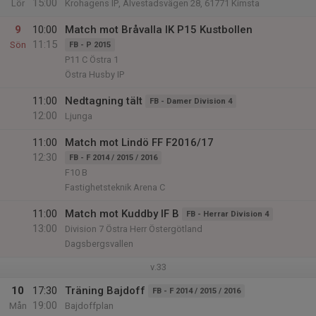
15:00
Lör
Krohagens IP, Alvestadsvägen 28, 61771 Kimsta
9
10:00
Match mot Bråvalla IK P15 Kustbollen
11:15
Sön
FB - P 2015
P11 C Östra 1
Östra Husby IP
11:00
Nedtagning tält
FB - Damer Division 4
12:00
Ljunga
11:00
Match mot Lindö FF F2016/17
12:30
FB - F 2014 / 2015 / 2016
F10 B
Fastighetsteknik Arena C
11:00
Match mot Kuddby IF B
FB - Herrar Division 4
13:00
Division 7 Östra Herr Östergötland
Dagsbergsvallen
v.33
10
17:30
Träning Bajdoff
FB - F 2014 / 2015 / 2016
19:00
Mån
Bajdoffplan