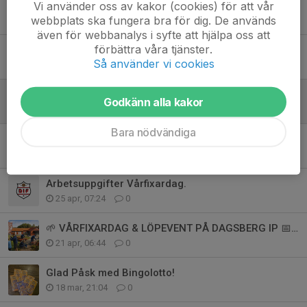
Midsommarfirande i Ljunga
Vi använder oss av kakor (cookies) för att vår
webbplats ska fungera bra för dig. De används
17 jun, 17:20
0
även för webbanalys i syfte att hjälpa oss att
förbättra våra tjänster.
Dackabrevet - Sommaren 2026
Så använder vi cookies
1 jun, 21:06
0
Loppis på Dackadagen!
Godkänn alla kakor
29 maj, 16:06
0
Bara nödvändiga
Fritidsgården stängd för denna vår.
28 maj, 15:07
0
Arbetsuppgifter Vårfixardag.
25 apr, 07:24
0
🌱 VÅRFIXARDAG & LÖPEVENT PÅ DAGSBERG IP 📅 25 april kl. 10.00–13.00
21 apr, 06:44
0
Glad Påsk med Bingolotto!
18 mar, 21:04
0