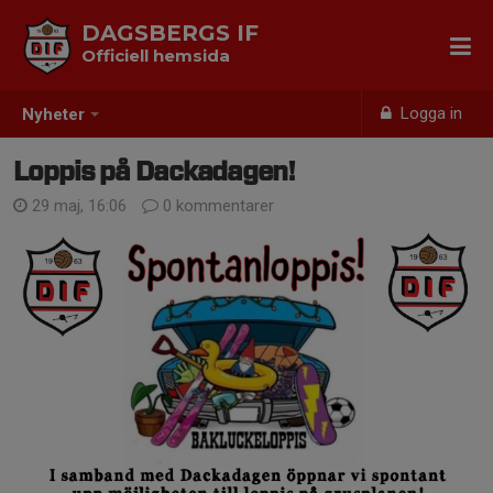
DAGSBERGS IF
Officiell hemsida
Logga in
Nyheter
Loppis på Dackadagen!
29 maj, 16:06
0 kommentarer