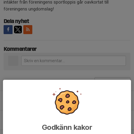
intäkter från föreningens sportloppis går oavkortat till
föreningens ungdomslag!
Dela nyhet
Kommentarer
Tidigare nyheter
Planerna öppna igen.
27 jul, 10:14
0
Avstängda planer pga underhåll.
2 jul, 10:15
0
Godkänn kakor