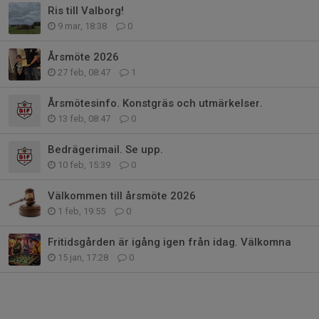
Ris till Valborg!
9 mar, 18:38
0
Årsmöte 2026
27 feb, 08:47
1
Årsmötesinfo. Konstgräs och utmärkelser.
13 feb, 08:47
0
Bedrägerimail. Se upp.
10 feb, 15:39
0
Välkommen till årsmöte 2026
1 feb, 19:55
0
Fritidsgården är igång igen från idag. Välkomna
15 jan, 17:28
0