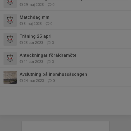
29 maj 2023
0
Matchdag mm
3 maj 2023
0
Träning 25 april
23 apr 2023
0
Anteckningar föräldramöte
11 apr 2023
0
Avslutning på inomhussäsongen
24 mar 2023
0