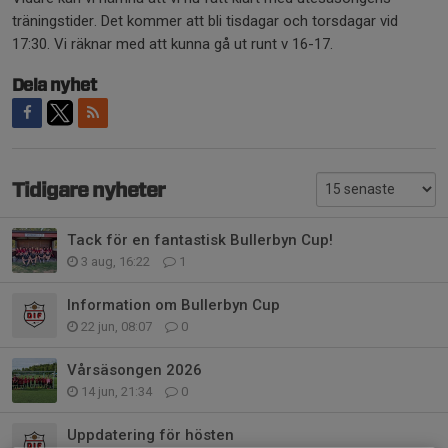
träningstider. Det kommer att bli tisdagar och torsdagar vid
17:30. Vi räknar med att kunna gå ut runt v 16-17.
Dela nyhet
Tidigare nyheter
Tack för en fantastisk Bullerbyn Cup!
3 aug, 16:22
1
Information om Bullerbyn Cup
22 jun, 08:07
0
Vårsäsongen 2026
14 jun, 21:34
0
Uppdatering för hösten