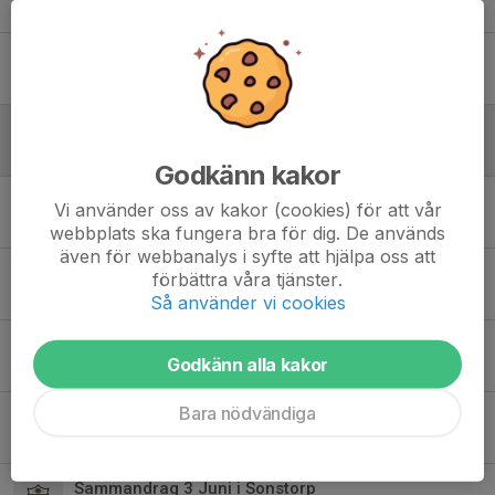
14 okt 2024
0
Lite datum för våren
27 mar 2024
0
Nya matchdressar på gång
8 mar 2024
0
Godkänn kakor
Nya ledare
Vi använder oss av kakor (cookies) för att vår
19 nov 2023
0
webbplats ska fungera bra för dig. De används
även för webbanalys i syfte att hjälpa oss att
Matchprogram
förbättra våra tjänster.
30 okt 2023
0
Så använder vi cookies
Sammandrag 4:e November
Godkänn alla kakor
28 okt 2023
2
Bara nödvändiga
Nu kör vi snart igång
7 aug 2023
1
Sammandrag 3 Juni i Sonstorp