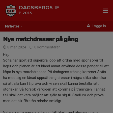
DAGSBERGS IF
P 2015
Logga in
Nyheter
Nya matchdressar på gång
8 mar 2024
0 kommentarer
Hej,
Sofia har gjort ett superbra jobb att ordna med sponsorer till
laget och planen är att bland annat använda dessa pengar till att
köpa in nya matchdressar. På tisdagens träning kommer Sofia
ha med sig en lånad uppsättning dressar i några olika storlekar
så att alla kan få prova och vi sen skall kunna beställa rätt
storlekar. Så försök verkligen att komma på träningen. I annat
fall skall det vara möjligt att själv ta sig till Stadium och prova,
men det blir förstås mindre smidigt.
Vidare kan vi nämna att vi nu fått klart med utesäsongens