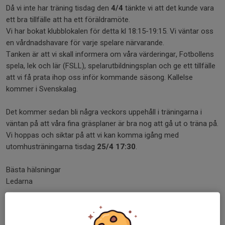
Då vi inte har träning tisdag den
4/4
tänkte vi att det kunde vara
ett bra tillfälle att ha ett föräldramöte.
Vi har bokat klubblokalen för detta kl 18:15-19:15. Vi väntar oss
en vårdnadshavare för varje spelare närvarande.
Tanken är att vi skall informera om våra värderingar, Fotbollens
spela, lek och lär (FSLL), spelarutbildningsplan och ge ett tillfälle
att vi få prata ihop oss inför kommande säsong. Kallelse
kommer i Svenskalag.
Det kommer sedan bli några veckors uppehåll i träningarna i
väntan på att våra fina gräsplaner är bra nog att gå ut o träna på.
Vi hoppas och siktar på att vi kan komma igång med
utomhusträningarna tisdag
25/4 17:30
.
Bästa hälsningar
Ledarna
Dela nyhet