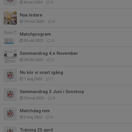
8 mar 2024
0
Nya ledare
19 nov 2023
0
Matchprogram
30 okt 2023
0
Sammandrag 4:e November
28 okt 2023
2
Nu kör vi snart igång
7 aug 2023
1
Sammandrag 3 Juni i Sonstorp
29 maj 2023
0
Matchdag mm
3 maj 2023
0
Träning 25 april