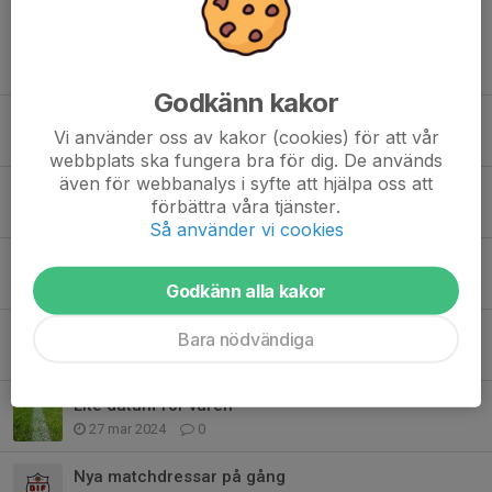
Tidigare nyheter
Godkänn kakor
Tack för en fantastisk Bullerbyn Cup!
Vi använder oss av kakor (cookies) för att vår
3 aug, 16:22
1
webbplats ska fungera bra för dig. De används
även för webbanalys i syfte att hjälpa oss att
Information om Bullerbyn Cup
förbättra våra tjänster.
22 jun, 08:07
0
Så använder vi cookies
Vårsäsongen 2026
14 jun, 21:34
0
Godkänn alla kakor
Uppdatering för hösten
Bara nödvändiga
14 okt 2024
0
Lite datum för våren
27 mar 2024
0
Nya matchdressar på gång