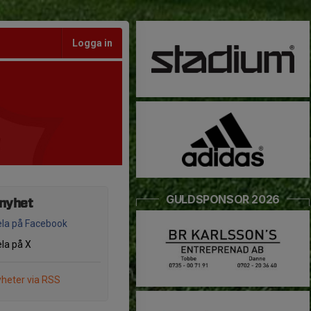
Logga in
GULDSPONSOR 2026
 nyhet
la på Facebook
la på X
heter via RSS