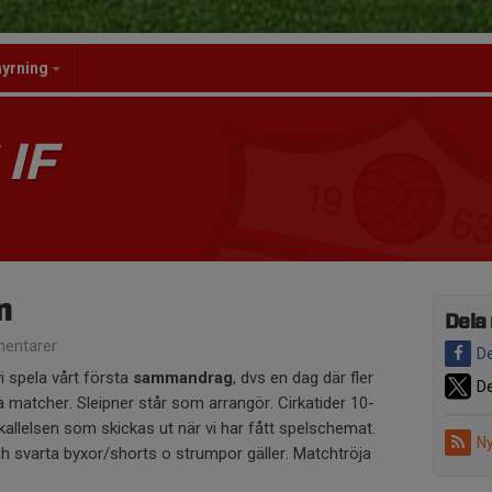
hyrning
IF
m
Dela
entarer
De
 spela vårt första
sammandrag
, dvs en dag där fler
De
ra matcher. Sleipner står som arrangör. Cirkatider 10-
kallelsen som skickas ut när vi har fått spelschemat.
Ny
h svarta byxor/shorts o strumpor gäller. Matchtröja