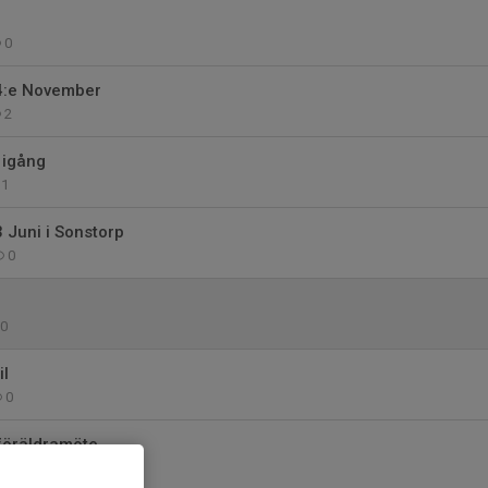
m
0
:e November
2
 igång
1
Juni i Sonstorp
0
0
il
0
föräldramöte
0