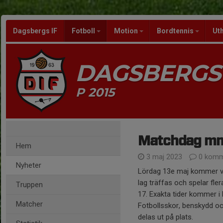
Dagsbergs IF
Fotboll
Motion
Bordtennis
Ut
DAGSBERGS 
P 2015
Matchdag m
Hem
3 maj 2023
0 komm
Nyheter
Lördag 13e maj kommer vi
lag träffas och spelar fle
Truppen
17. Exakta tider kommer i 
Matcher
Fotbollsskor, benskydd oc
delas ut på plats.