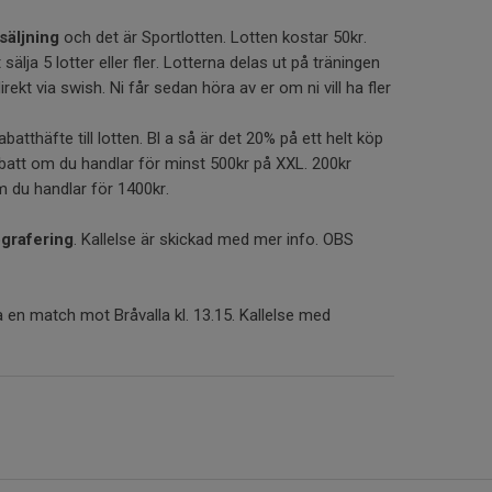
säljning
och det är Sportlotten. Lotten kostar 50kr.
sälja 5 lotter eller fler. Lotterna delas ut på träningen
ekt via swish. Ni får sedan höra av er om ni vill ha fler
rabatthäfte till lotten. Bl a så är det 20% på ett helt köp
att om du handlar för minst 500kr på XXL. 200kr
 du handlar för 1400kr.
ografering
. Kallelse är skickad med mer info. OBS
a en match mot Bråvalla kl. 13.15. Kallelse med