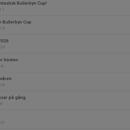
ntastisk Bullerbyn Cup!
1
m Bullerbyn Cup
0
2026
0
ör hösten
0
 våren
0
sar på gång
0
0