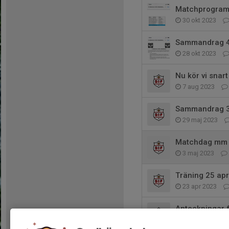
Matchprogra
30 okt 2023
Sammandrag 4
28 okt 2023
Nu kör vi snart
7 aug 2023
Sammandrag 3 
29 maj 2023
Matchdag mm
3 maj 2023
Träning 25 apr
23 apr 2023
Anteckningar 
11 apr 2023