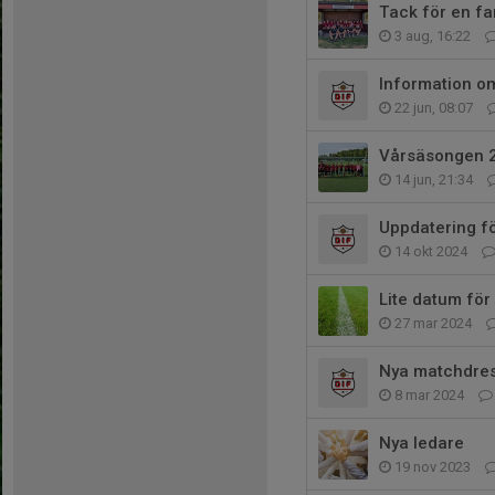
Tack för en fa
3 aug, 16:22
Information o
22 jun, 08:07
Vårsäsongen 
14 jun, 21:34
Uppdatering f
14 okt 2024
Lite datum för
27 mar 2024
Nya matchdres
8 mar 2024
Nya ledare
19 nov 2023