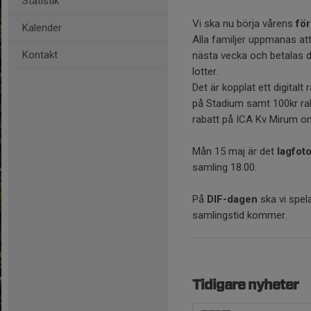
Statistik
Vi ska nu börja vårens
för
Kalender
Alla familjer uppmanas att 
Kontakt
nästa vecka och betalas dir
lotter.
Det är kopplat ett digitalt 
på Stadium samt 100kr rab
rabatt på ICA Kv Mirum om
Mån 15 maj är det
lagfot
samling 18.00.
På
DIF-dagen
ska vi spel
samlingstid kommer.
Tidigare nyheter