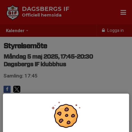
DAGSBERGS IF
Officiell hemsida
Logga in
Kalender
Styrelsemöte
Måndag 5 maj 2025, 17:45-20:30
Dagsbergs IF klubbhus
Samling: 17:45