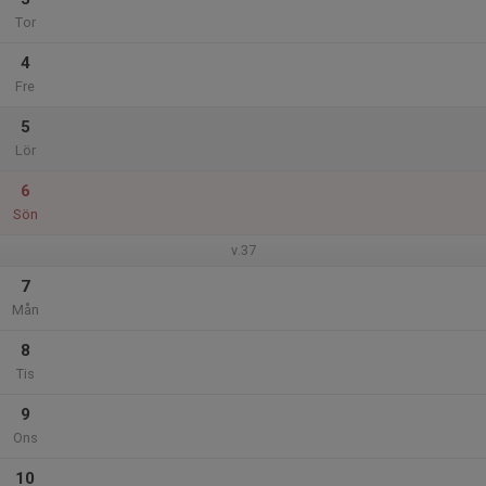
Tor
4
Fre
5
Lör
6
Sön
v.37
7
Mån
8
Tis
9
Ons
10