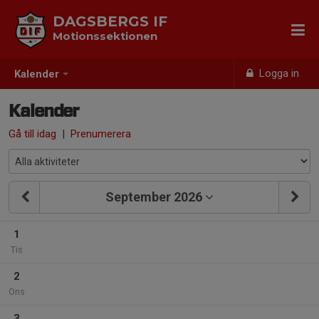
DAGSBERGS IF
Motionssektionen
Logga in
Kalender
Kalender
Gå till idag
|
Prenumerera
September 2026
1
Tis
2
Ons
3