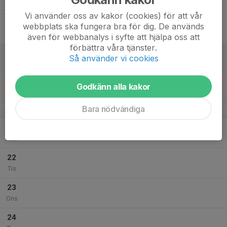
Tor
Vi använder oss av kakor (cookies) för att vår
18
webbplats ska fungera bra för dig. De används
Fre
även för webbanalys i syfte att hjälpa oss att
förbättra våra tjänster.
19
Så använder vi cookies
Lör
20
Godkänn alla kakor
Sön
Bara nödvändiga
v.39
21
Mån
22
Tis
23
Ons
24