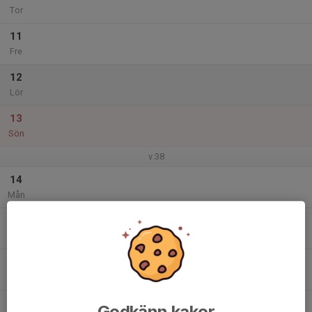
Tor
11
Fre
12
Lör
13
Sön
v.38
14
Mån
15
Tis
16
Ons
17
Godkänn kakor