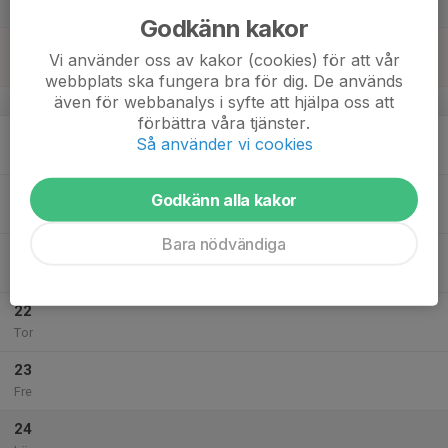
Lör
Godkänn kakor
18
Vi använder oss av kakor (cookies) för att vår
Sön
webbplats ska fungera bra för dig. De används
även för webbanalys i syfte att hjälpa oss att
v.43
förbättra våra tjänster.
19
Så använder vi cookies
Mån
20
Godkänn alla kakor
Tis
Bara nödvändiga
21
Ons
22
Tor
23
Fre
24