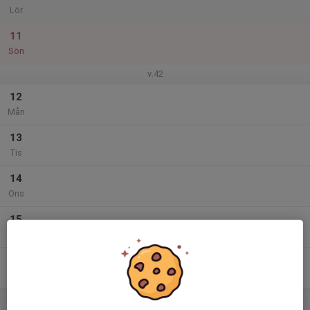
Lör
11
Sön
v.42
12
Mån
13
Tis
14
Ons
15
Tor
16
Fre
17