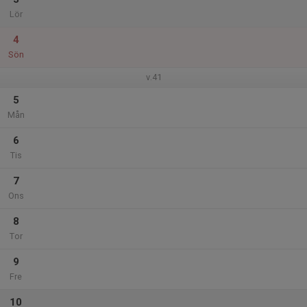
Lör
4
Sön
v.41
5
Mån
6
Tis
7
Ons
8
Tor
9
Fre
10