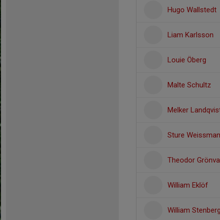
Hugo Wallstedt
Liam Karlsson
Louie Öberg
Malte Schultz
Melker Landqvis
Sture Weissma
Theodor Grönval
William Eklöf
William Stenber