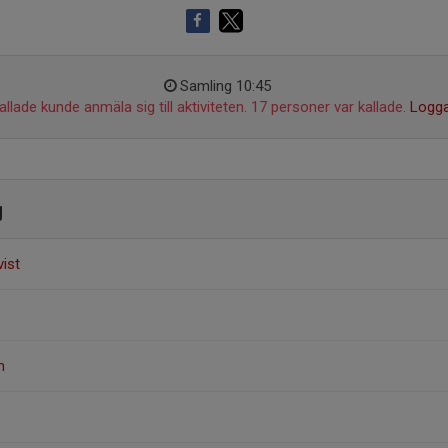
Samling 10:45
llade kunde anmäla sig till aktiviteten. 17 personer var kallade.
Logga
g
ist
m