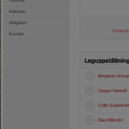
Statistik
Kalender
Bildgalleri
Endast ka
Kontakt
Laguppställnin
Benjamin Grönqv
Casper Hannell
Collin Söderhol
Elias Månzén