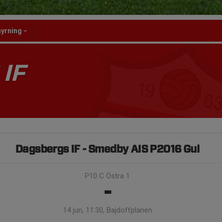
hyrning
IF
Dagsbergs IF - Smedby AIS P2016 Gul
P10 C Östra 1
-
14 jun, 11:30, Bajdoffplanen