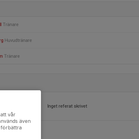
ll
Tränare
rg
Huvudtränare
lm
Tränare
Inget referat skrivet
att vår
 används även
 förbättra