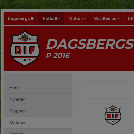
Dagsbergs IF
Fotboll
Motion
Bordtennis
Ut
DAGSBERGS 
P 2016
Hem
Nyheter
Truppen
Matcher