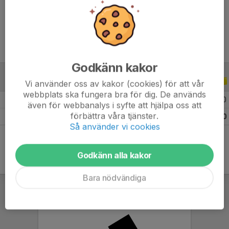
Ålder
10 år
Godkänn kakor
ALLA SERIER
ALLA ÅR
Vi använder oss av kakor (cookies) för att vår
webbplats ska fungera bra för dig. De används
2026
6
0
0
0
även för webbanalys i syfte att hjälpa oss att
förbättra våra tjänster.
Totalt
6
0
0
0
Så använder vi cookies
Godkänn alla kakor
Bara nödvändiga