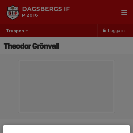
DAGSBERGS IF
P 2016
Logga in
Truppen
Theodor Grönvall
Position
-