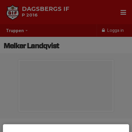
DAGSBERGS IF
P 2016
Logga in
Truppen
Melker Landqvist
Position
-