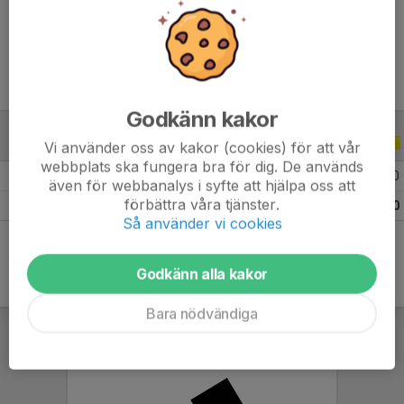
Ålder
10 år
Godkänn kakor
ALLA SERIER
ALLA ÅR
Vi använder oss av kakor (cookies) för att vår
webbplats ska fungera bra för dig. De används
2026
6
0
0
0
även för webbanalys i syfte att hjälpa oss att
förbättra våra tjänster.
Totalt
6
0
0
0
Så använder vi cookies
Godkänn alla kakor
Bara nödvändiga