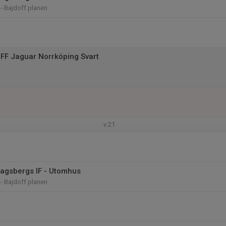
- Bajdoff planen
FF Jaguar Norrköping Svart
v.21
Dagsbergs IF - Utomhus
- Bajdoff planen