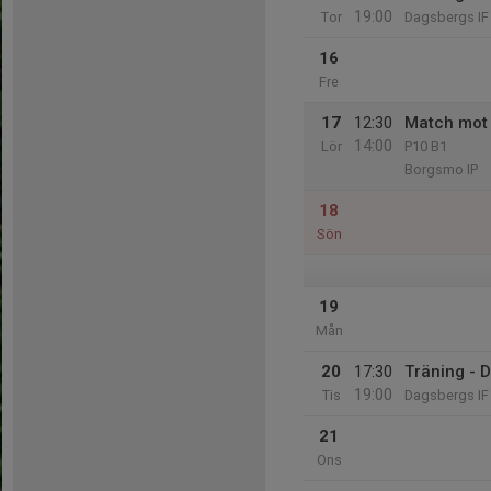
19:00
Tor
Dagsbergs IF 
16
Fre
17
12:30
Match mot 
14:00
Lör
P10 B1
Borgsmo IP
18
Sön
19
Mån
20
17:30
Träning - 
19:00
Tis
Dagsbergs IF 
21
Ons