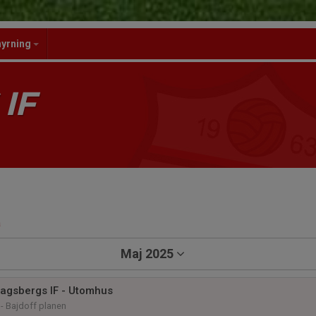
hyrning
IF
a
Maj 2025
Dagsbergs IF - Utomhus
- Bajdoff planen