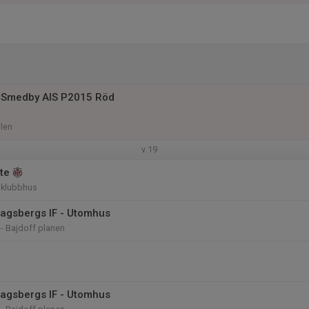
 Smedby AIS P2015 Röd
len
v.19
te
 klubbhus
Dagsbergs IF - Utomhus
- Bajdoff planen
Dagsbergs IF - Utomhus