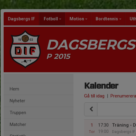
Dagsbergs IF
Fotboll
Motion
Bordtennis
Ut
DAGSBERGS 
P 2015
Kalender
Hem
Gå till idag
|
Prenumerer
Nyheter
Truppen
Matcher
1
17:30
Träning - 
19:00
Tor
Dagsbergs IF 