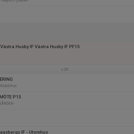
- Bajdoff planen
Västra Husby IF Västra Husby IF PF15
v.20
ERING
 Klubbhus
MÖTE P15
GÅRDEN
Dagsbergs IF - Utomhus