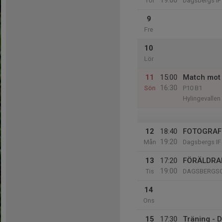
19:00
Tor
Dagsbergs IF 
9
Fre
10
Lör
11
15:00
Match mot 
16:30
Sön
P10 B1
Hylingevallen
12
18:40
FOTOGRAF
19:20
Mån
Dagsbergs IF
13
17:20
FÖRÄLDRA
19:00
Tis
DAGSBERGS
14
Ons
15
17:30
Träning - 