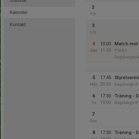
Statistik
2
Kalender
Fre
Kontakt
3
Lör
4
10:00
Match mot
11:30
Sön
P10 B1
Dagsbergsval
5
17:45
Styrelsemö
20:30
Mån
Dagsbergs IF
6
17:30
Träning - 
19:00
Tis
Dagsbergs IF 
7
Ons
8
17:30
Träning - 