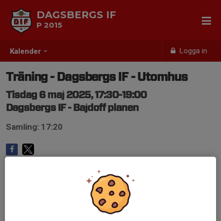
DAGSBERGS IF
P 2015
Logga in
Kalender
Träning - Dagsbergs IF - Utomhus
Tisdag 6 maj 2025, 17:30-19:00
Dagsbergs IF - Bajdoff planen
Samling: 17:20