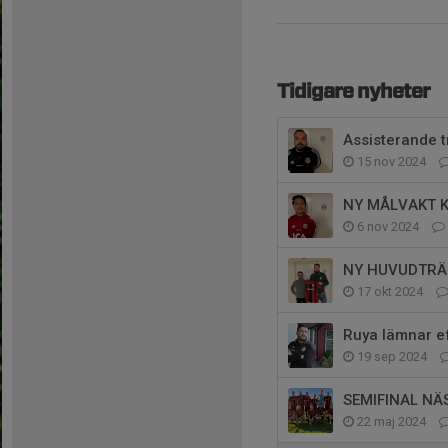
Tidigare nyheter
Assisterande t
15 nov 2024
NY MÅLVAKT K
6 nov 2024
NY HUVUDTRÄ
17 okt 2024
Ruya lämnar e
19 sep 2024
SEMIFINAL NÄ
22 maj 2024