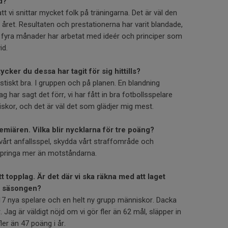
d?
tt vi snittar mycket folk på träningarna. Det är väl den
a året. Resultaten och prestationerna har varit blandade,
 i fyra månader har arbetat med ideér och principer som
id.
cker du dessa har tagit för sig hittills?
astiskt bra. I gruppen och på planen. En blandning
g har sagt det förr, vi har fått in bra fotbollsspelare
skor, och det är väl det som glädjer mig mest.
emiären. Vilka blir nycklarna för tre poäng?
i vårt anfallsspel, skydda vårt straffområde och
 springa mer än motståndarna.
topplag. Är det där vi ska räkna med att laget
r säsongen?
 17 nya spelare och en helt ny grupp människor. Dacka
. Jag är väldigt nöjd om vi gör fler än 62 mål, släpper in
ler än 47 poäng i år.