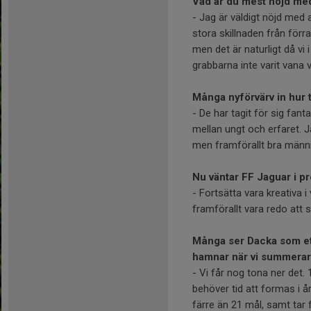
Vad är du mest nöjd me
- Jag är väldigt nöjd med a
stora skillnaden från förr
men det är naturligt då vi
grabbarna inte varit vana v
Många nyförvärv in hur ty
- De har tagit för sig fant
mellan ungt och erfaret. Ja
men framförallt bra männi
Nu väntar FF Jaguar i pr
- Fortsätta vara kreativa 
framförallt vara redo att
Många ser Dacka som ett 
hamnar när vi summera
- Vi får nog tona ner det.
behöver tid att formas i år
färre än 21 mål, samt tar f