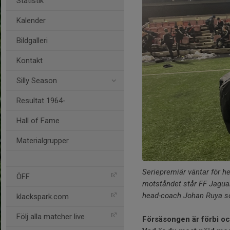
Statistik
Kalender
Bildgalleri
Kontakt
Silly Season
Resultat 1964-
Hall of Fame
Materialgrupper
Seriepremiär väntar för he
ÖFF
motståndet står FF Jaguar
head-coach Johan Ruya so
klackspark.com
Följ alla matcher live
Försäsongen är förbi oc