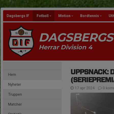
Dagsbergs IF
Fotboll
Motion
Bordtennis
Ut
DAGSBERGS 
Herrar Division 4
UPPSNACK: Da
Hem
(SERIEPREMI
Nyheter
17 apr 2024
0 kom
Truppen
Matcher