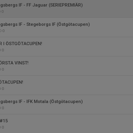
sbergs IF - FF Jaguar (SERIEPREMIÄR)
0
sbergs IF - Stegeborgs IF (Östgötacupen)
0
R I ÖSTGÖTACUPEN!
0
RSTA VINST!
0
ÖTACUPEN!
0
sbergs IF - IFK Motala (Östgötacupen)
0
 #15
0