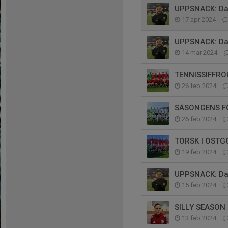
UPPSNACK: Dag
17 apr 2024
UPPSNACK: Dag
14 mar 2024
TENNISSIFFRO
26 feb 2024
SÄSONGENS FÖ
26 feb 2024
TORSK I ÖSTG
19 feb 2024
UPPSNACK: Dag
15 feb 2024
SILLY SEASON
13 feb 2024