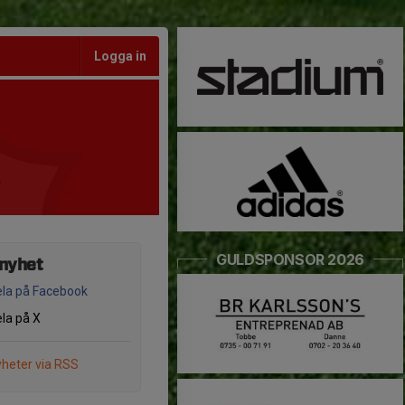
Logga in
GULDSPONSOR 2026
 nyhet
la på Facebook
la på X
heter via RSS