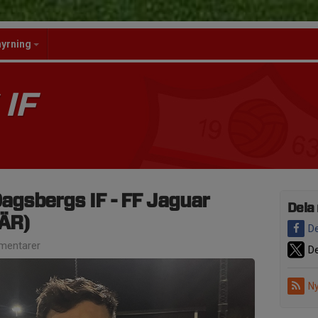
hyrning
IF
gsbergs IF - FF Jaguar
Dela
ÄR)
De
mentarer
De
Ny