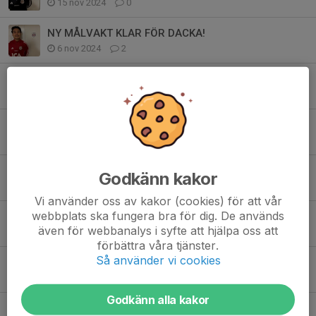
15 nov 2024
0
NY MÅLVAKT KLAR FÖR DACKA!
6 nov 2024
2
NY HUVUDTRÄNARE KLAR FÖR DACKA!
17 okt 2024
1
Ruya lämnar efter säsongen
19 sep 2024
2
SEMIFINAL NÄSTA FÖR VÅRAT HERRLAG!
Godkänn kakor
22 maj 2024
0
Vi använder oss av kakor (cookies) för att vår
webbplats ska fungera bra för dig. De används
UPPSNACK: Dagsbergs IF - FF Jaguar (SERIEPREMIÄR)
även för webbanalys i syfte att hjälpa oss att
17 apr 2024
0
förbättra våra tjänster.
Så använder vi cookies
UPPSNACK: Dagsbergs IF - Stegeborgs IF (Östgötacupen)
14 mar 2024
0
Godkänn alla kakor
TENNISSIFFROR I ÖSTGÖTACUPEN!