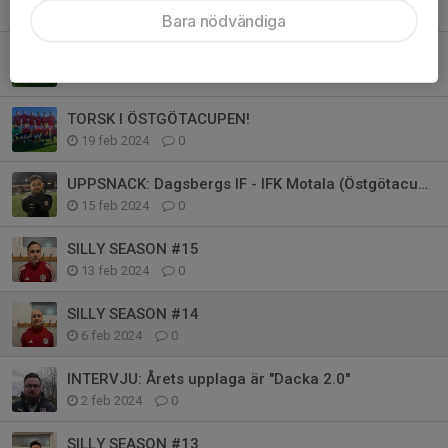
26 feb 2024
0
Bara nödvändiga
SÄSONGENS FÖRSTA VINST!
26 feb 2024
0
TORSK I ÖSTGÖTACUPEN!
19 feb 2024
0
UPPSNACK: Dagsbergs IF - IFK Motala (Östgötacupen)
15 feb 2024
0
SILLY SEASON #15
13 feb 2024
0
SILLY SEASON #14
6 feb 2024
0
INTERVJU: Årets upplaga är "Dacka 2.0"
2 feb 2024
0
SILLY SEASON #13