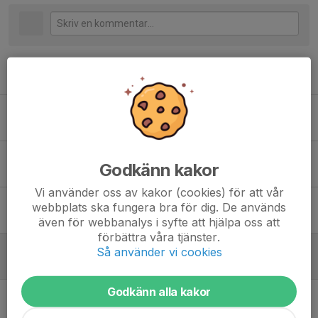
Tidigare nyheter
Snart drar tipspromenaderna igång.
8 sep 2022
0
Tipspromenader våren 2022
Godkänn kakor
28 feb 2022
0
Vi använder oss av kakor (cookies) för att vår
Vi saknar material till DIF-BLADET
webbplats ska fungera bra för dig. De används
17 okt 2016
0
även för webbanalys i syfte att hjälpa oss att
förbättra våra tjänster.
Ledarmöte 14/3
Så använder vi cookies
7 mar 2016
0
Godkänn alla kakor
Gympadax igen!
6 jan 2015
0