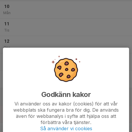
10
Mån
11
Tis
12
Ons
13
Tor
14
Fre
Godkänn kakor
15
Lör
Vi använder oss av kakor (cookies) för att vår
webbplats ska fungera bra för dig. De används
16
även för webbanalys i syfte att hjälpa oss att
Sön
förbättra våra tjänster.
v.34
Så använder vi cookies