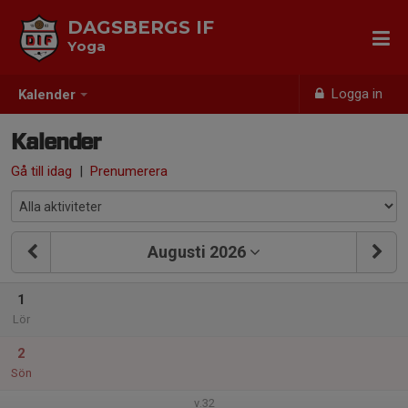
DAGSBERGS IF
Yoga
Logga in
Kalender
Kalender
Gå till idag
|
Prenumerera
Augusti 2026
1
Lör
2
Sön
v.32