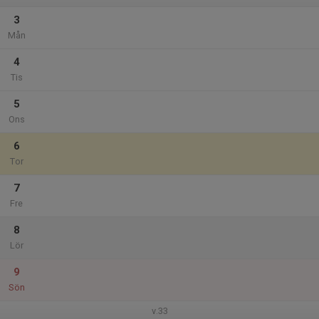
3
Mån
4
Tis
5
Ons
6
Tor
7
Fre
8
Lör
9
Sön
v.33