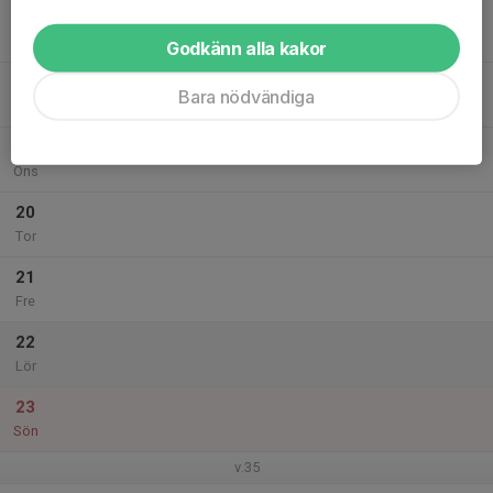
17
Mån
Godkänn alla kakor
18
Bara nödvändiga
Tis
19
Ons
20
Tor
21
Fre
22
Lör
23
Sön
v.35