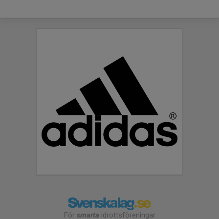
För
smarta
idrottsföreningar