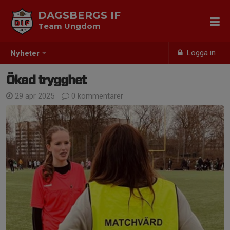
DAGSBERGS IF
Team Ungdom
Logga in
Nyheter
Ökad trygghet
29 apr 2025
0 kommentarer