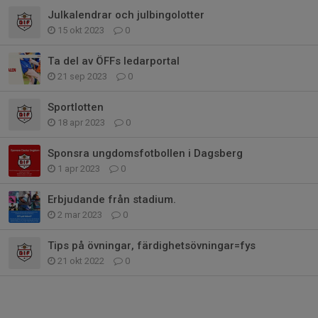
Julkalendrar och julbingolotter
15 okt 2023
0
Ta del av ÖFFs ledarportal
21 sep 2023
0
Sportlotten
18 apr 2023
0
Sponsra ungdomsfotbollen i Dagsberg
1 apr 2023
0
Erbjudande från stadium.
2 mar 2023
0
Tips på övningar, färdighetsövningar=fys
21 okt 2022
0