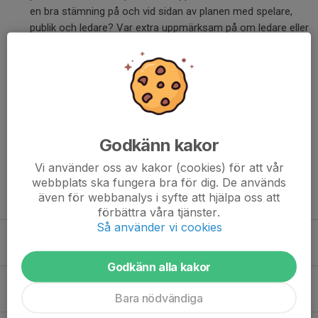
en bra stämning på och vid sidan av planen med spelare,
publik och ledare? Var extra uppmärksam på om ledare eller
publik klagar eller påpekar på domslut eller icke dömda
domslut. Vi har noll tolerans till det!
Lycka till med matcharrangemang och matchspel!
Mvh Fredrik Celinder
Dela nyhet
Godkänn kakor
Vi använder oss av kakor (cookies) för att vår
webbplats ska fungera bra för dig. De används
även för webbanalys i syfte att hjälpa oss att
Tidigare nyheter
förbättra våra tjänster.
Så använder vi cookies
Planering inför grässtart i Dagsberg
16 apr, 08:46
3
Godkänn alla kakor
Ledarträff 28/5
Bara nödvändiga
19 mar, 21:31
0