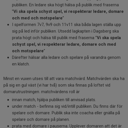
publiken. En ledare ska högt hälsa på publik med fraserna
”
Vi ska spela schyst spel, vi respekterar ledare, domare
och med och motspelare
”
I spelformen 7v7, 9v9 och 11v11 ska båda lagen ställa upp
sig på led inför publiken. Utsedd lagkapten i Dagsberg ska
prata högt och hälsa till publik med fraserna ”
Vi ska spela
schyst spel, vi respekterar ledare, domare och med
och motspelare
”
Därefter hälsar alla ledare och spelare på varandra genom
en klatch.
Minst en vuxen utses till att vara matchvärd. Matchvärden ska ha
på sig en gul väst (vi har två) som ska finnas på loftet vid
domarutrustningen. matchvärdens roll är
innan match, hjälpa publiken till anvisad plats.
under match - befinna sig vid/intill publiken. Du finns där för
spelare och domare. Publik ska inte coacha eller gnälla på
spelare och domare på planen.
prata med domare i pauserna. Upplever domaren att det är