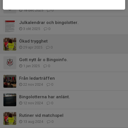
Inbetalning av bingoförsäljning
18 dec 2025
0
Julkalendrar och bingolotter.
3 okt 2025
0
Ökad trygghet
29 apr 2025
0
Gott nytt år o Bingoinfo.
1 jan 2025
0
Från ledarträffen
22 nov 2024
0
Bingolotterna har anlänt.
12 nov 2024
0
Rutiner vid matchspel
13 aug 2024
0