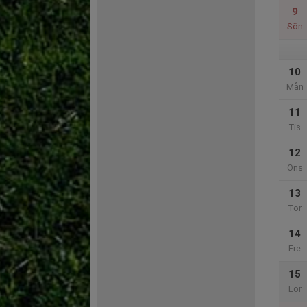
9
Sön
10
Mån
11
Tis
12
Ons
13
Tor
14
Fre
15
Lör