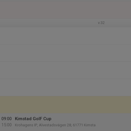
v.32
09:00
Kimstad GoIF Cup
15:00
Krohagens IP, Alvestadsvägen 28, 61771 Kimsta