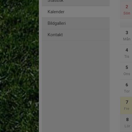
Statistik
2
Kalender
Sön
Bildgalleri
3
Kontakt
Mån
4
Tis
5
Ons
6
Tor
7
Fre
8
Lör