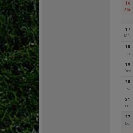
16
Sön
17
Mån
18
Tis
19
Ons
20
Tor
21
Fre
22
Lör