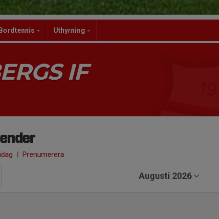
Bordtennis
Uthyrning
ERGS IF
lender
 idag
|
Prenumerera
Augusti 2026