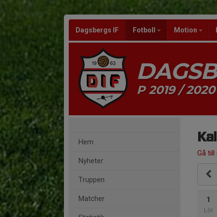
Dagsbergs IF
Fotboll
Motion
DAGSB
P 2019 / 2020
Ka
Hem
Gå till
Nyheter
Truppen
Matcher
1
Lör