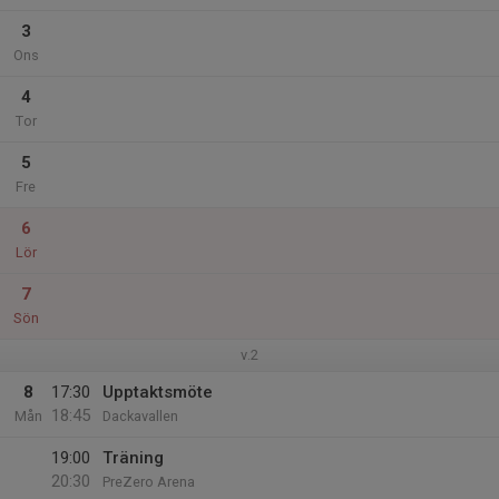
3
Ons
4
Tor
5
Fre
6
Lör
7
Sön
v.2
8
17:30
Upptaktsmöte
18:45
Mån
Dackavallen
19:00
Träning
20:30
PreZero Arena