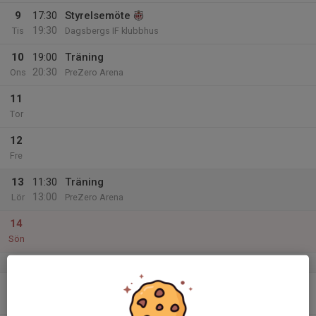
9
17:30
Styrelsemöte
19:30
Tis
Dagsbergs IF klubbhus
10
19:00
Träning
20:30
Ons
PreZero Arena
11
Tor
12
Fre
13
11:30
Träning
13:00
Lör
PreZero Arena
14
Sön
v.3
15
19:00
Träning
20:30
Mån
PreZero Arena