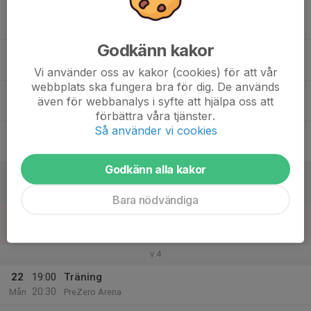
16
Tis
Godkänn kakor
17
19:00
Träning
20:30
Ons
PreZero Arena
Vi använder oss av kakor (cookies) för att vår
webbplats ska fungera bra för dig. De används
18
även för webbanalys i syfte att hjälpa oss att
Tor
förbättra våra tjänster.
Så använder vi cookies
19
Fre
Godkänn alla kakor
20
11:30
Träning
13:00
Lör
PreZero Arena
Bara nödvändiga
21
Sön
v.4
22
19:00
Träning
20:30
Mån
PreZero Arena