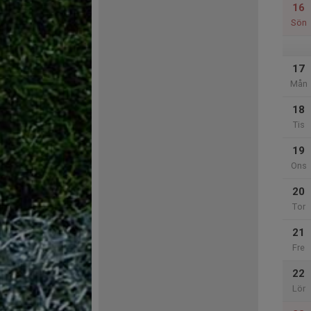
16
Sön
17
Mån
18
Tis
19
Ons
20
Tor
21
Fre
22
Lör