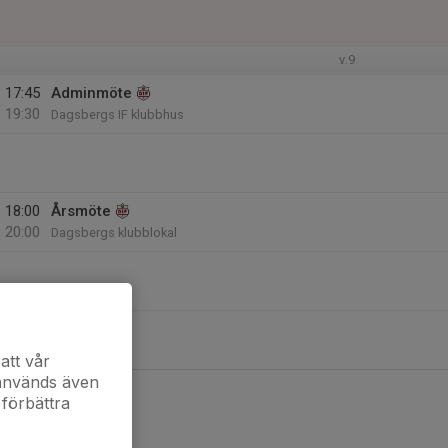
v.9
17:45
Adminmöte
19:30
Dagsbergs IF klubbhus
18:00
Årsmöte
20:00
Dagsbergs klubblokal
att vår
 används även
 förbättra