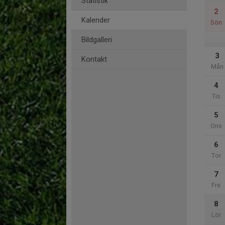
Statistik
2
Kalender
Sön
Bildgalleri
3
Kontakt
Mån
4
Tis
5
Ons
6
Tor
7
Fre
8
Lör