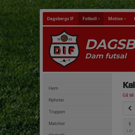
Dagsbergs IF
Fotboll
Motion
DAGSB
Dam futsal
Ka
Hem
Gå till
Nyheter
Truppen
Matcher
1
Lör