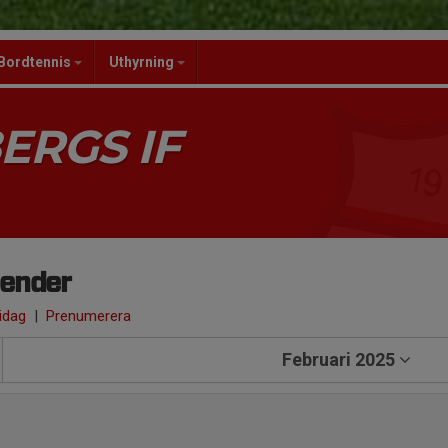
Bordtennis
Uthyrning
ERGS IF
lender
 idag
|
Prenumerera
Februari 2025