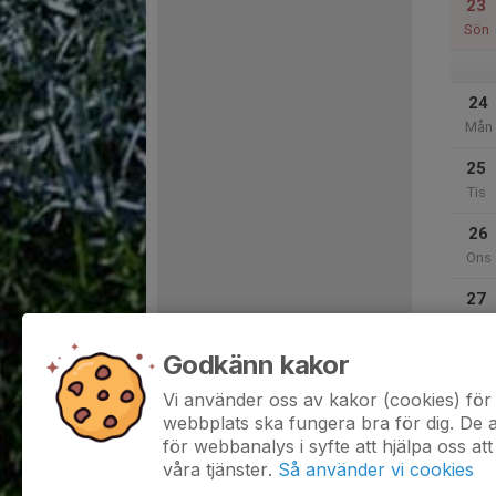
23
Sön
24
Mån
25
Tis
26
Ons
27
Tor
Godkänn kakor
28
Fre
Vi använder oss av kakor (cookies) för 
webbplats ska fungera bra för dig. De
för webbanalys i syfte att hjälpa oss att
våra tjänster.
Så använder vi cookies