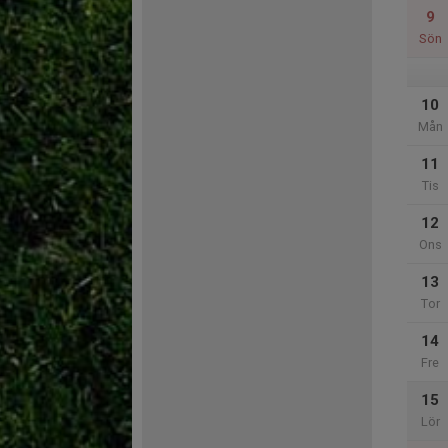
9
Sön
10
Mån
11
Tis
12
Ons
13
Tor
14
Fre
15
Lör