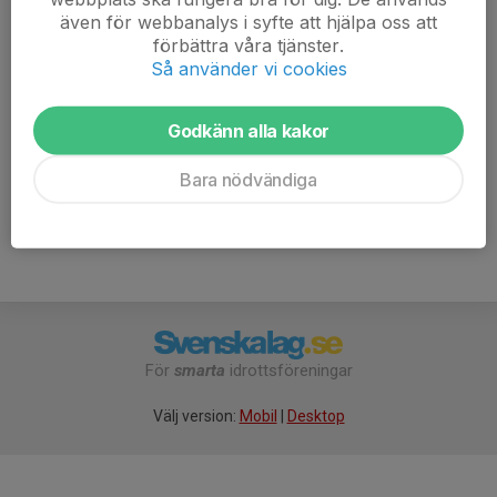
även för webbanalys i syfte att hjälpa oss att
7. Dagsbergs IF
9
-16
5
förbättra våra tjänster.
Så använder vi cookies
8. IK Sleipner/Saltängens BK
9
-32
5
9. IK Waria
9
-13
3
Godkänn alla kakor
10. Finspångs FK Futsal
9
-21
2
Bara nödvändiga
För
smarta
idrottsföreningar
Välj version:
Mobil
|
Desktop