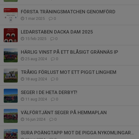
FÖRSTA TRÄNINGSMATCHEN GENOMFÖRD
1 mar 2025
0
LEDARSTABEN DACKA DAM 2025
15 feb 2025
0
HÄRLIG VINST PÅ ETT BLÅSIGT GRÄNNÄS IP
25 aug 2024
0
TRÅKIG FÖRLUST MOT ETT PIGGT LINGHEM
18 aug 2024
0
SEGER I DE HETA DERBYT!
11 aug 2024
0
VÄLFÖRTJÄNT SEGER PÅ HEMMAPLAN
16 jun 2024
0
SURA POÄNGTAPP MOT DE PIGGA NYKOMLINGARNA