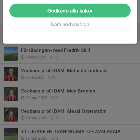
Godkänn alla kakor
Tidigare nyheter
Bara nödvändiga
UPPSNACK LINDÖ FF B - DAGSBERGS IF
25 apr 2025
0
Försäsongen- med Fredrik Skill
19 apr 2025
0
Veckans profil DAM: Mathilda Lindquist
8 apr 2025
0
Veckans profil DAM: Moa Broman
26 mar 2025
0
Veckans profil DAM: Alessi Österström
19 mar 2025
0
YTTLIGARE EN TRÄNINGSMATCH AVKLARAD!
15 mar 2025
0