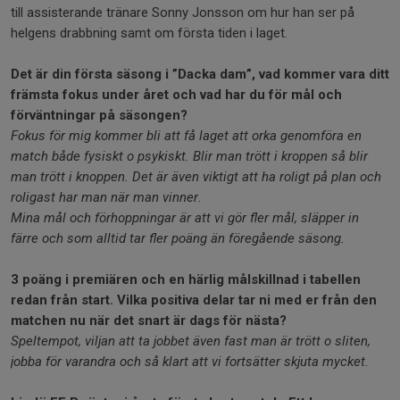
till assisterande tränare Sonny Jonsson om hur han ser på
helgens drabbning samt om första tiden i laget.
Det är din första säsong i ”Dacka dam”, vad kommer vara ditt
främsta fokus under året och vad har du för mål och
förväntningar på säsongen?
Fokus för mig kommer bli att få laget att orka genomföra en
match både fysiskt o psykiskt. Blir man trött i kroppen så blir
man trött i knoppen. Det är även viktigt att ha roligt på plan och
roligast har man när man vinner.
Mina mål och förhoppningar är att vi gör fler mål, släpper in
färre och som alltid tar fler poäng än föregående säsong.
3 poäng i premiären och en härlig målskillnad i tabellen
redan från start. Vilka positiva delar tar ni med er från den
matchen nu när det snart är dags för nästa?
Speltempot, viljan att ta jobbet även fast man är trött o sliten,
jobba för varandra och så klart att vi fortsätter skjuta mycket
.