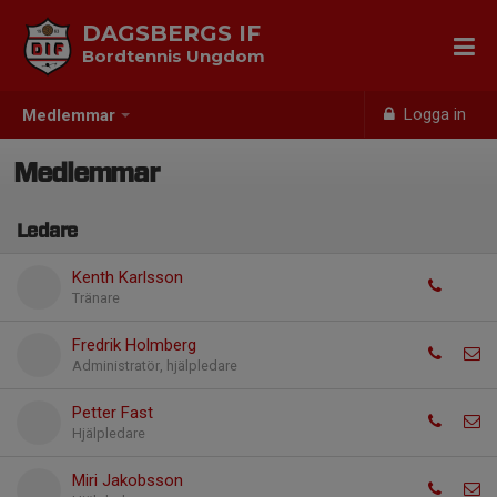
DAGSBERGS IF
Bordtennis Ungdom
Logga in
Medlemmar
Medlemmar
Ledare
Kenth Karlsson
Tränare
Fredrik Holmberg
Administratör, hjälpledare
Petter Fast
Hjälpledare
Miri Jakobsson