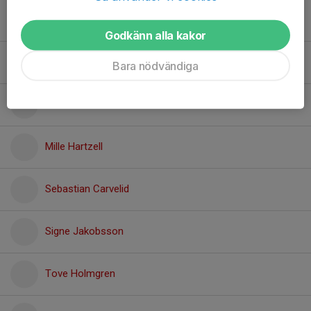
Love Hedberg
Godkänn alla kakor
Malte Hartzell
Bara nödvändiga
Melker Carmefält
Mille Hartzell
Sebastian Carvelid
Signe Jakobsson
Tove Holmgren