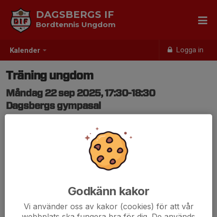
DAGSBERGS IF
Bordtennis Ungdom
Logga in
Kalender
Träning ungdom
Måndag 22 sep 2025, 17:30-18:30
Dagsbergs gympasal
Samling: 17:30
Godkänn kakor
Vi använder oss av kakor (cookies) för att vår
webbplats ska fungera bra för dig. De används