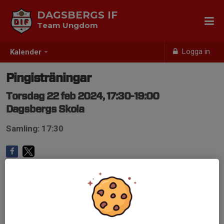
DAGSBERGS IF
Team Ungdom
Logga in
Kalender
Pingisträningar
Torsdag 22 feb 2024, 17:30-19:00
Dagsbergs Skola
Samling: 17:30