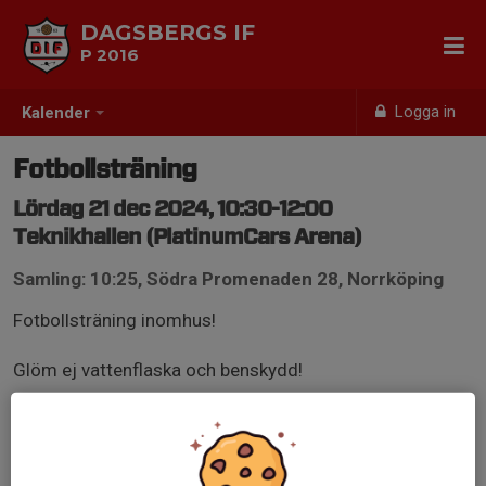
DAGSBERGS IF
P 2016
Logga in
Kalender
Fotbollsträning
Lördag 21 dec 2024, 10:30-12:00
Teknikhallen (PlatinumCars Arena)
Samling: 10:25, Södra Promenaden 28, Norrköping
Fotbollsträning inomhus!
Glöm ej vattenflaska och benskydd!
Entrén till Teknikhallen är på västra sidan, mot entré 1.
Hallen är uppvärmd men kan upplevas något kall för
åskådare!