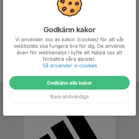
fotolapparna på plats så kom i tid!
Vi vill gärna att så många som möjligt från laget är med
på bilden. Man väljer själv om man vill köpa bilden, det är
Godkänn kakor
alltså inget köptvång!
Vi använder oss av kakor (cookies) för att vår
webbplats ska fungera bra för dig. De används
även för webbanalys i syfte att hjälpa oss att
förbättra våra tjänster.
Så använder vi cookies
Godkänn alla kakor
Bara nödvändiga