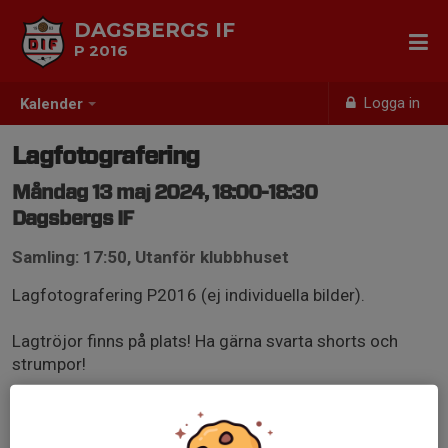
DAGSBERGS IF
P 2016
Logga in
Kalender
Lagfotografering
Måndag 13 maj 2024, 18:00-18:30
Dagsbergs IF
Samling: 17:50, Utanför klubbhuset
Lagfotografering P2016 (ej individuella bilder).
Lagtröjor finns på plats! Ha gärna svarta shorts och
strumpor!
Observera att fotolapp måste fyllas i och signeras av
målsman innan fotograferingen. Vi ledare delar ut