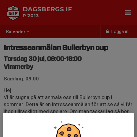
DAGSBERGS IF
P 2013
Logga in
Kalender
Intresseanmälan Bullerbyn cup
Torsdag 30 jul, 09:00-19:00
Vimmerby
Samling: 09:00
Hej
Vi är sugna på att anmäla oss till Bullerbyn cup i
sommar. Detta är en intresseanmälan för att se så vi får
ihop tillräckligt med spelare. Om man tackar jag så bör
man ha för avsikt att vara med men vi är förstås
medvetna om att saker kan hända och man måste
hoppa av. Meddela gärna så fort som möjligt så vi kan