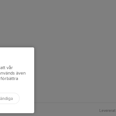
att vår
 används även
 förbättra
vändiga
Levererat