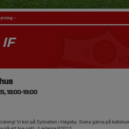
hyrning
IF
mhus
5, 18:00-19:00
ning! Vi kör på Sydvallen i Hageby. Svara gärna på kallelse
ra på ett bra sätt. /Ledarna P2013