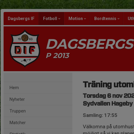
Dagsbergs IF
Fotboll
Motion
Bordtennis
Ut
DAGSBERGS 
P 2013
Träning uto
Hem
Torsdag 6 nov 202
Nyheter
Sydvallen Hageby
Truppen
Samling: 17:55
Matcher
Välkomna på utomhusträ
möjligt så vi kan plane