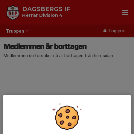
DAGSBERGS IF
Herrar Division 4
Logga in
Truppen
Medlemmen är borttagen
Medlemmen du försöker nå är borttagen från hemsidan.