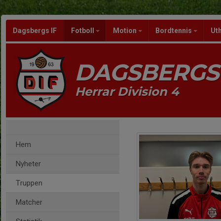
Dagsbergs IF
Fotboll
Motion
Bordtennis
Ut
DAGSBERGS 
Herrar Division 4
Hem
Nyheter
Truppen
Matcher