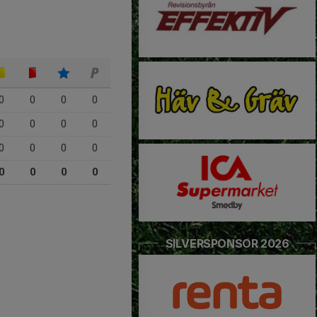
0
0
0
0
0
0
0
0
0
0
0
0
0
0
0
0
SILVERSPONSOR 2026