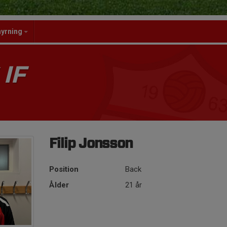
hyrning
IF
Filip Jonsson
Position
Back
Ålder
21 år