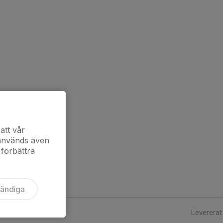
att vår
 används även
 förbättra
vändiga
Levererat