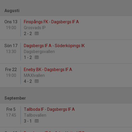
Augusti
Ons 13
Finspångs FK - Dagsbergs IF A
19:00
Grosvads IP
2
-
2
Sön 17
Dagsbergs IF A - Söderköpings IK
13:30
Dagsbergsvallen
1
-
2
Fre 22
Eneby BK - Dagsbergs IF A
19:00
MAXIvallen
4
-
2
September
Fre 5
Tallboda IF - Dagsbergs IF A
17:45
Tallbovallen
3
-
1