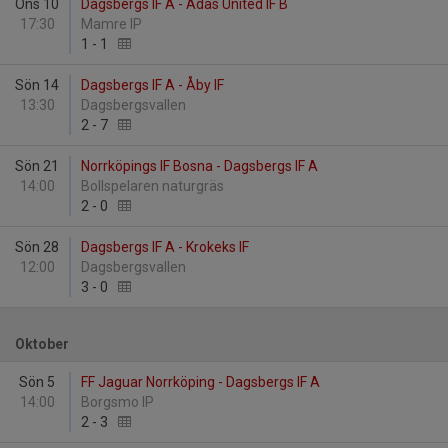
Ons 10
Dagsbergs IF A - Adas United IF B
17:30
Mamre IP
1
-
1
Sön 14
Dagsbergs IF A - Åby IF
13:30
Dagsbergsvallen
2
-
7
Sön 21
Norrköpings IF Bosna - Dagsbergs IF A
14:00
Bollspelaren naturgräs
2
-
0
Sön 28
Dagsbergs IF A - Krokeks IF
12:00
Dagsbergsvallen
3
-
0
Oktober
Sön 5
FF Jaguar Norrköping - Dagsbergs IF A
14:00
Borgsmo IP
2
-
3