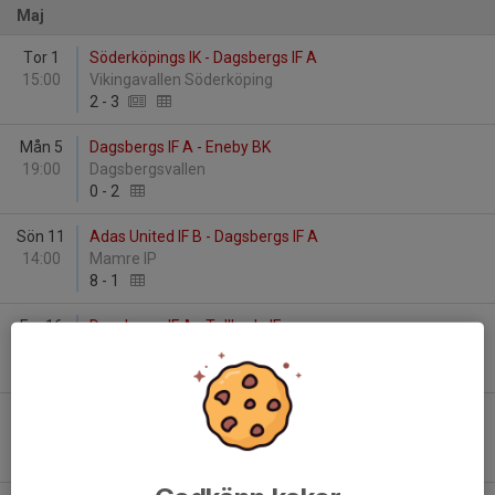
Maj
Tor 1
Söderköpings IK - Dagsbergs IF A
15:00
Vikingavallen Söderköping
2
-
3
Mån 5
Dagsbergs IF A - Eneby BK
19:00
Dagsbergsvallen
0
-
2
Sön 11
Adas United IF B - Dagsbergs IF A
14:00
Mamre IP
8
-
1
Fre 16
Dagsbergs IF A - Tallboda IF
19:00
Dagsbergsvallen
5
-
2
Fre 23
Åby IF - Dagsbergs IF A
19:00
Åby IP
1
-
0