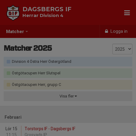
DAGSBERGS IF
Herrar Division 4
Logga in
Matcher
Matcher 2025
Division 4 Östra Herr Östergötland
Östgötacupen Herr Slutspel
Östgötacupen Herr, grupp C
Visa
fler
Februari
Lör 15
Torstorps IF - Dagsbergs IF
11:15
Grosvads IP