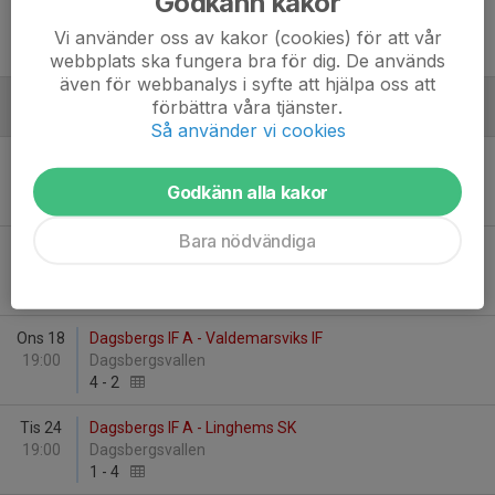
Godkänn kakor
Fre 30
Dagsbergs IF A - Norrköpings IF Bosna
19:00
Dagsbergsvallen
Vi använder oss av kakor (cookies) för att vår
0
-
7
webbplats ska fungera bra för dig. De används
även för webbanalys i syfte att hjälpa oss att
förbättra våra tjänster.
Juni
Så använder vi cookies
Sön 8
Krokeks IF - Dagsbergs IF A
18:30
Kolmårdens IP
Godkänn alla kakor
2
-
0
Bara nödvändiga
Sön 15
Dagsbergs IF A - FF Jaguar Norrköping
13:30
Dagsbergsvallen
5
-
2
Ons 18
Dagsbergs IF A - Valdemarsviks IF
19:00
Dagsbergsvallen
4
-
2
Tis 24
Dagsbergs IF A - Linghems SK
19:00
Dagsbergsvallen
1
-
4