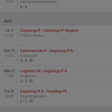
19:30
Fastighetsteknik Arena
2
-
6
April
Lör 5
Dagsbergs IF - Linköpings FF Ungdom
11:00
PreZero Arena
-
Sön 13
Valdemarsviks IF - Dagsbergs IF A
15:00
Grännäs IP
3
-
4
Mån 21
Linghems SK - Dagsbergs IF A
17:00
Lingheden
3
-
3
Fre 25
Dagsbergs IF A - Finspångs FK
18:45
Dagsbergsvallen
2
-
1