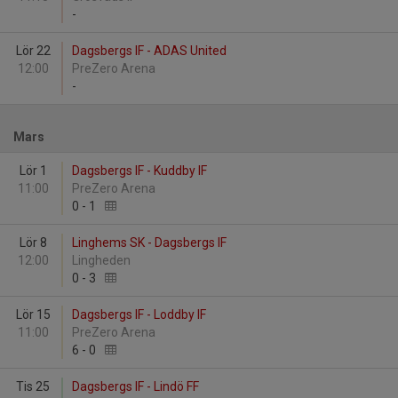
-
Lör 22
Dagsbergs IF - ADAS United
12:00
PreZero Arena
-
Mars
Lör 1
Dagsbergs IF - Kuddby IF
11:00
PreZero Arena
0
-
1
Lör 8
Linghems SK - Dagsbergs IF
12:00
Lingheden
0
-
3
Lör 15
Dagsbergs IF - Loddby IF
11:00
PreZero Arena
6
-
0
Tis 25
Dagsbergs IF - Lindö FF