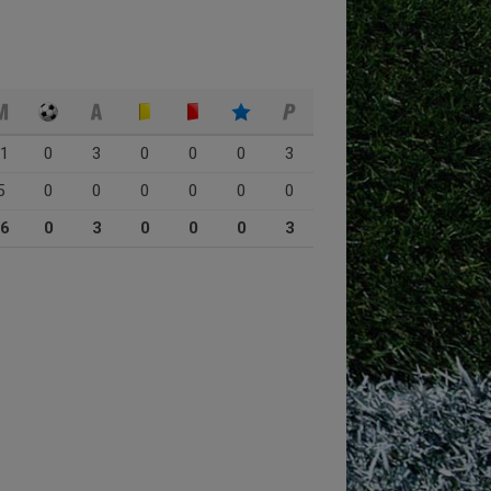
1
0
3
0
0
0
3
5
0
0
0
0
0
0
6
0
3
0
0
0
3