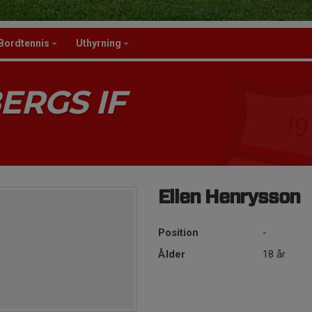
Bordtennis
Uthyrning
ERGS IF
Ellen Henrysson
Position
-
Ålder
18 år