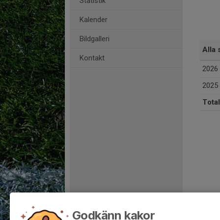
Statistik
Kalender
Bildgalleri
Alla 
Kontakt
2026
2025
Total
Godkänn kakor