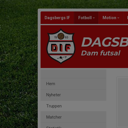
Dagsbergs IF
Fotboll
Motion
DAGSB
Dam futsal
Hem
Nyheter
Truppen
Matcher