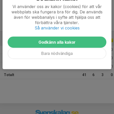
Vi använder oss av kakor (cookies) för att vår
Ålder
24 år
webbplats ska fungera bra för dig. De används
även för webbanalys i syfte att hjälpa oss att
förbättra våra tjänster.
Så använder vi cookies
ALLA SERIER
ALLA ÅR
Godkänn alla kakor
2026
30
6
2
0
Bara nödvändiga
2025
5
0
1
0
2022
6
0
0
0
Totalt
41
6
3
0