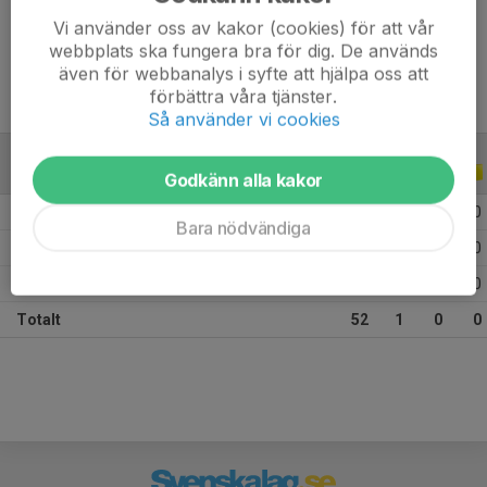
Vi använder oss av kakor (cookies) för att vår
Ålder
24 år
webbplats ska fungera bra för dig. De används
även för webbanalys i syfte att hjälpa oss att
förbättra våra tjänster.
Så använder vi cookies
ALLA SERIER
ALLA ÅR
Godkänn alla kakor
2026
14
0
0
0
Bara nödvändiga
2025
13
1
0
0
2024
25
0
0
0
Totalt
52
1
0
0