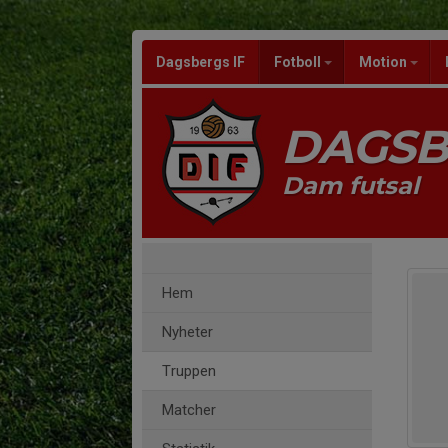
Dagsbergs IF
Fotboll
Motion
DAGSB
Dam futsal
Hem
Nyheter
Truppen
Matcher