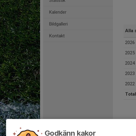
Statistik
Kalender
Bildgalleri
Alla 
Kontakt
2026
2025
2024
2023
2022
Total
Godkänn kakor