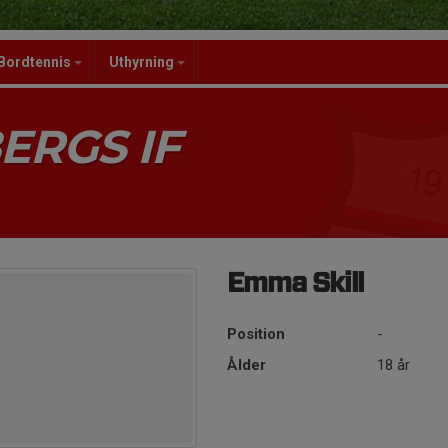
Bordtennis
Uthyrning
ERGS IF
Emma Skill
Position
-
Ålder
18 år