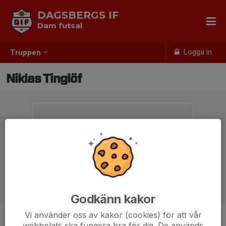
DAGSBERGS IF
Dam futsal
Logga in
Truppen
Niklas Tinglöf
Godkänn kakor
Vi använder oss av kakor (cookies) för att vår
Titel
Tränare
webbplats ska fungera bra för dig. De används