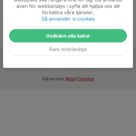
även för webbanalys i syfte att hjälpa oss att
Ålder
50 år
förbättra våra tjänster.
Så använder vi cookies
Godkänn alla kakor
Bara nödvändiga
För
smarta
idrottsföreningar
Välj version:
Mobil
|
Desktop