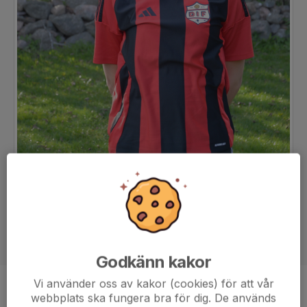
Godkänn kakor
Vi använder oss av kakor (cookies) för att vår
Position
Mittfältare
webbplats ska fungera bra för dig. De används