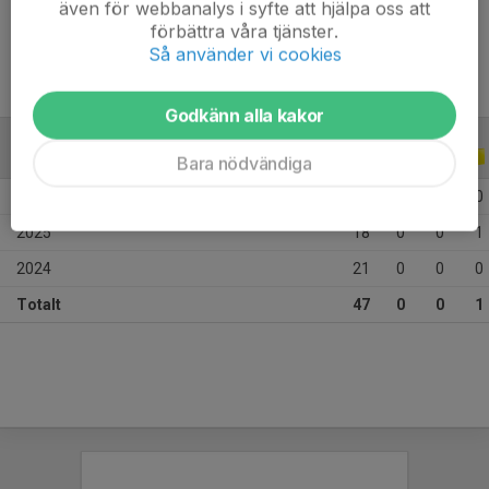
även för webbanalys i syfte att hjälpa oss att
Ålder
17 år
förbättra våra tjänster.
Så använder vi cookies
Godkänn alla kakor
ALLA SERIER
ALLA ÅR
Bara nödvändiga
2026
8
0
0
0
2025
18
0
0
1
2024
21
0
0
0
Totalt
47
0
0
1