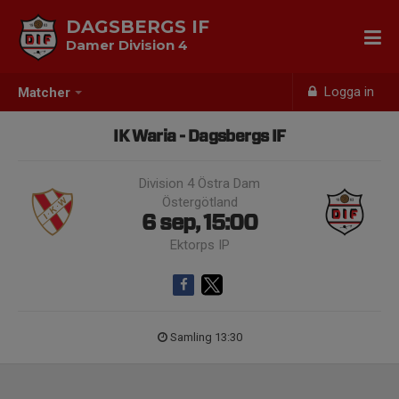
DAGSBERGS IF
Damer Division 4
Logga in
Matcher
IK Waria - Dagsbergs IF
Division 4 Östra Dam
Östergötland
6 sep, 15:00
Ektorps IP
Samling 13:30