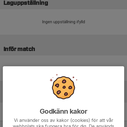
Laguppställning
Ingen uppställning ifylld
Inför match
Inget skrivet
Tabell
Godkänn kakor
Division 4 Östra Dam
Östergötland
M
+/-
P
Vi använder oss av kakor (cookies) för att vår
webbplats ska fungera bra för dig. De används