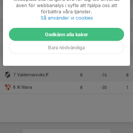
1. BK Derby
8
49
22
även för webbanalys i syfte att hjälpa oss att
förbättra våra tjänster.
2. Dagsbergs IF
8
11
15
Så använder vi cookies
3. IK Sleipner
7
3
11
Godkänn alla kakor
4. Skärblacka IF
8
-2
10
Bara nödvändiga
5. Kuddby IF
8
-16
10
6. Söderköpings IK
7
1
8
7. Valdemarsviks IF
8
-16
8
8. IK Waria
8
-30
1