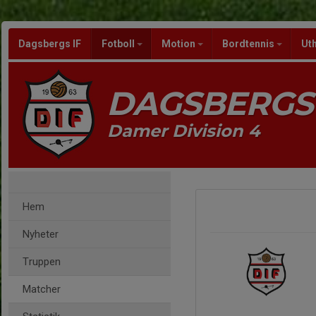
Dagsbergs IF
Fotboll
Motion
Bordtennis
Ut
DAGSBERGS 
Damer Division 4
Hem
Nyheter
Truppen
Matcher