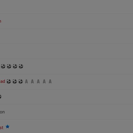
n
t
had
son
ist