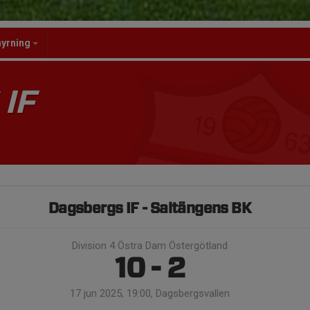
hyrning
IF
Dagsbergs IF - Saltängens BK
Division 4 Östra Dam Östergötland
10 - 2
17 jun 2025, 19:00, Dagsbergsvallen