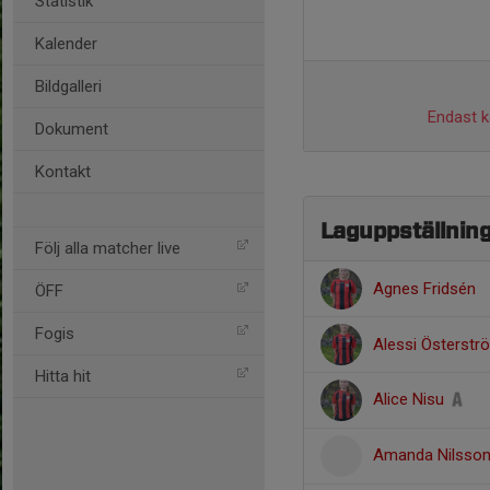
Statistik
Kalender
Bildgalleri
Endast ka
Dokument
Kontakt
Laguppställnin
Följ alla matcher live
Agnes Fridsén
ÖFF
Fogis
Alessi Österstr
Hitta hit
Alice Nisu
Amanda Nilsso