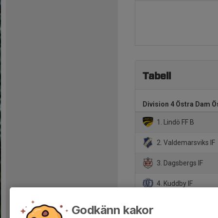
Tabell
Division 4 Östra Dam Ö
1. Lindö FF B
2. Valdemarsviks IF
3. Dagsbergs IF
4. Kuddby IF
5. Söderköpings IK
Godkänn kakor