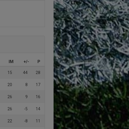
IM
+/-
P
15
44
28
20
8
17
26
9
16
26
-5
14
22
-8
11