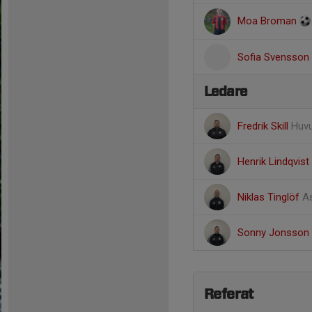
Moa Broman
Sofia Svensson
Ledare
Fredrik Skill
Huvu
Henrik Lindqvist
Niklas Tinglöf
As
Sonny Jonsson
Referat