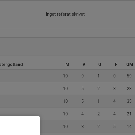
Inget referat skrivet
stergötland
M
V
O
F
GM
10
9
1
0
59
10
5
2
3
28
10
5
1
4
35
10
4
2
4
21
10
3
2
5
14