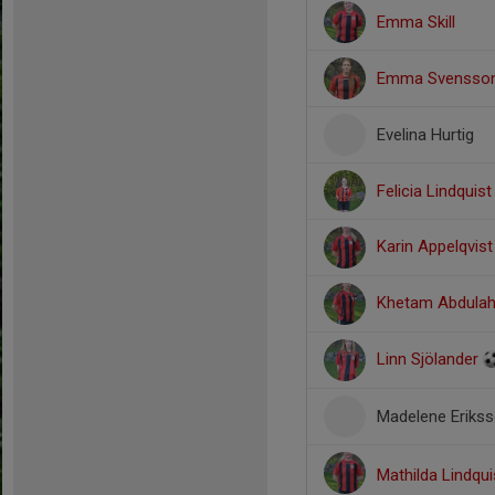
Emma Skill
Emma Svensso
Evelina Hurtig
Felicia Lindquist
Karin Appelqvis
Khetam Abdula
Linn Sjölander
Madelene Eriks
Mathilda Lindqu