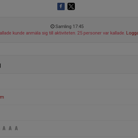
Samling 17:45
llade kunde anmäla sig till aktiviteten. 25 personer var kallade.
Logga
g
öm
n