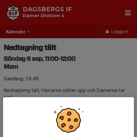
DAGSBERGS IF
Damer Division 4
Logga in
Kalender
Nedtagning tält
Söndag 6 sep, 11:00-12:00
Mem
Samling: 10:45
Nedtagning tält, Herrarna sätter upp och Damerna tar
ner!
Det ska tas ner i Mem - mer info kommer när vi närmar
oss datumet!