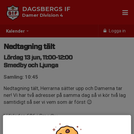
DAGSBERGS IF
Damer Division 4
Logga in
Kalender
Nedtagning tält
Lördag 13 jun, 11:00-12:00
Smedby och Ljunga
Samling: 10:45
Nedtagning tält, Herrarna sätter upp och Damerna tar
ner! Vi har två adresser på samma dag så vi kör två lag
samtidigt så ser vi vem som är först 😉
Lidaleden 696 i Smedby
Örsättersvägen 6 i Ljunga