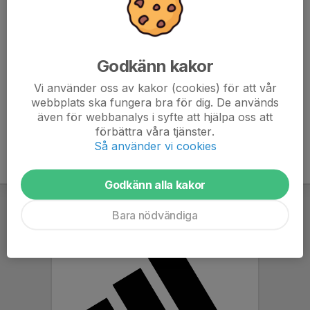
Vi behöver 5 pers till varje tält, bilar och släp för att köra
hem tälten till Dagsbergs ladugård!
Godkänn kakor
Det går snabbt när vi är många som hjälper till!
Vi använder oss av kakor (cookies) för att vår
webbplats ska fungera bra för dig. De används
även för webbanalys i syfte att hjälpa oss att
förbättra våra tjänster.
Så använder vi cookies
Godkänn alla kakor
Bara nödvändiga